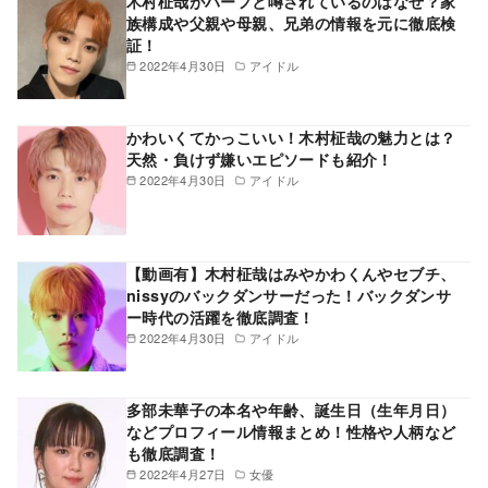
木村柾哉がハーフと噂されているのはなぜ？家
族構成や父親や母親、兄弟の情報を元に徹底検
証！
2022年4月30日
アイドル
かわいくてかっこいい！木村柾哉の魅力とは？
天然・負けず嫌いエピソードも紹介！
2022年4月30日
アイドル
【動画有】木村柾哉はみやかわくんやセブチ、
nissyのバックダンサーだった！バックダンサ
ー時代の活躍を徹底調査！
2022年4月30日
アイドル
多部未華子の本名や年齢、誕生日（生年月日）
などプロフィール情報まとめ！性格や人柄など
も徹底調査！
2022年4月27日
女優