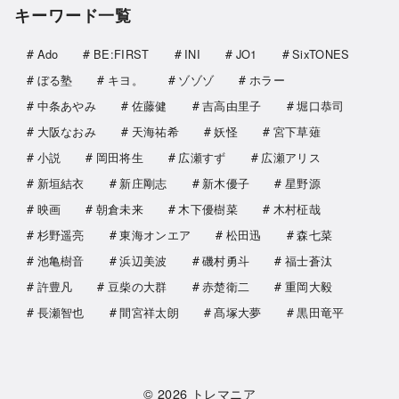
キーワード一覧
Ado
BE:FIRST
INI
JO1
SixTONES
ぼる塾
キヨ。
ゾゾゾ
ホラー
中条あやみ
佐藤健
吉高由里子
堀口恭司
大阪なおみ
天海祐希
妖怪
宮下草薙
小説
岡田将生
広瀬すず
広瀬アリス
新垣結衣
新庄剛志
新木優子
星野源
映画
朝倉未来
木下優樹菜
木村柾哉
杉野遥亮
東海オンエア
松田迅
森七菜
池亀樹音
浜辺美波
磯村勇斗
福士蒼汰
許豊凡
豆柴の大群
赤楚衛二
重岡大毅
長瀬智也
間宮祥太朗
髙塚大夢
黒田竜平
© 2026
トレマニア