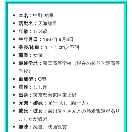
本名：
中野 祐里
活動名：
天海祐希
年齢：
５３歳
生年月日：
1967年8月8日
身長/体重：
１７１cm／不明
職業：
女優
最終学歴：
菊華高等学校（現在の杉並学院高等
学校）
血液型：
О型
星座：
しし座
出身：
東京都台東区東上野
兄弟・姉妹：
兄(一人)、弟(一人)
彼氏・彼女：
吉川浩司さんとの熱愛報道があり
ましたが破局
趣味：
読書、映画観賞