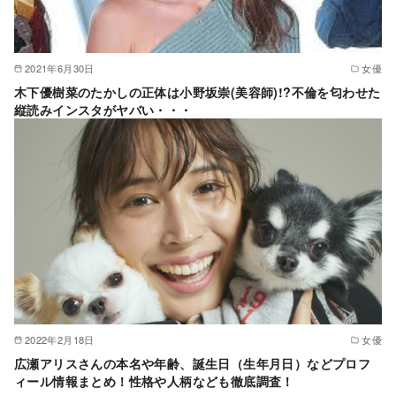
2021年6月30日
女優
木下優樹菜のたかしの正体は小野坂崇(美容師)!?不倫を匂わせた
縦読みインスタがヤバい・・・
2022年2月18日
女優
広瀬アリスさんの本名や年齢、誕生日（生年月日）などプロフ
ィール情報まとめ！性格や人柄なども徹底調査！