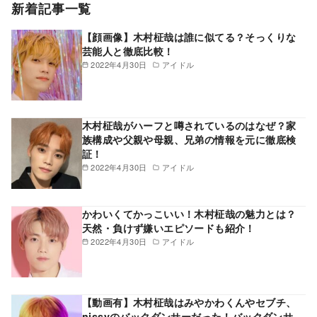
新着記事一覧
【顔画像】木村柾哉は誰に似てる？そっくりな
芸能人と徹底比較！
2022年4月30日
アイドル
木村柾哉がハーフと噂されているのはなぜ？家
族構成や父親や母親、兄弟の情報を元に徹底検
証！
2022年4月30日
アイドル
かわいくてかっこいい！木村柾哉の魅力とは？
天然・負けず嫌いエピソードも紹介！
2022年4月30日
アイドル
【動画有】木村柾哉はみやかわくんやセブチ、
nissyのバックダンサーだった！バックダンサ