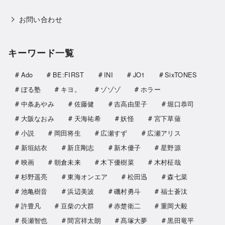
お問い合わせ
キーワード一覧
Ado
BE:FIRST
INI
JO1
SixTONES
ぼる塾
キヨ。
ゾゾゾ
ホラー
中条あやみ
佐藤健
吉高由里子
堀口恭司
大阪なおみ
天海祐希
妖怪
宮下草薙
小説
岡田将生
広瀬すず
広瀬アリス
新垣結衣
新庄剛志
新木優子
星野源
映画
朝倉未来
木下優樹菜
木村柾哉
杉野遥亮
東海オンエア
松田迅
森七菜
池亀樹音
浜辺美波
磯村勇斗
福士蒼汰
許豊凡
豆柴の大群
赤楚衛二
重岡大毅
長瀬智也
間宮祥太朗
髙塚大夢
黒田竜平