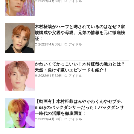
2022年4月30日
アイドル
木村柾哉がハーフと噂されているのはなぜ？家
族構成や父親や母親、兄弟の情報を元に徹底検
証！
2022年4月30日
アイドル
かわいくてかっこいい！木村柾哉の魅力とは？
天然・負けず嫌いエピソードも紹介！
2022年4月30日
アイドル
【動画有】木村柾哉はみやかわくんやセブチ、
nissyのバックダンサーだった！バックダンサ
ー時代の活躍を徹底調査！
2022年4月30日
アイドル