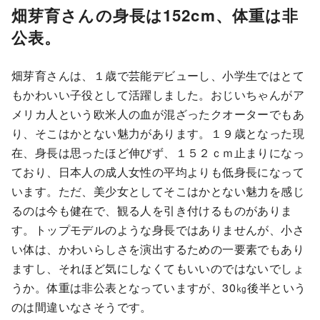
畑芽育さんの身長は152cm、体重は非
公表。
畑芽育さんは、１歳で芸能デビューし、小学生ではとて
もかわいい子役として活躍しました。おじいちゃんがア
メリカ人という欧米人の血が混ざったクオーターでもあ
り、そこはかとない魅力があります。１９歳となった現
在、身長は思ったほど伸びず、１５２ｃｍ止まりになっ
ており、日本人の成人女性の平均よりも低身長になって
います。ただ、美少女としてそこはかとない魅力を感じ
るのは今も健在で、観る人を引き付けるものがありま
す。トップモデルのような身長ではありませんが、小さ
い体は、かわいらしさを演出するための一要素でもあり
ますし、それほど気にしなくてもいいのではないでしょ
うか。体重は非公表となっていますが、30㎏後半という
のは間違いなさそうです。