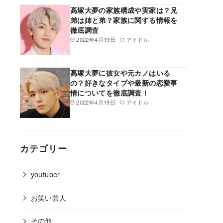
高塚大夢の家族構成や実家は？兄
弟は姉と弟？家族に関する情報を
徹底調査
2022年4月19日
アイドル
高塚大夢に彼女や元カノはいる
の？好きなタイプや最新の恋愛事
情についてを徹底調査！
2022年4月19日
アイドル
カテゴリー
youtuber
お笑い芸人
その他