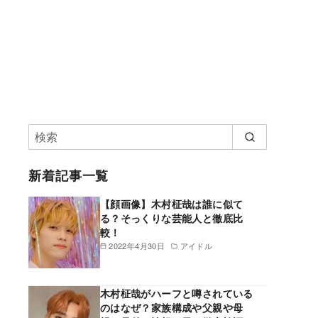
新着記事一覧
【顔画像】木村柾哉は誰に似て
る？そっくりな芸能人と徹底比
較！
2022年4月30日
アイドル
木村柾哉がハーフと噂されている
のはなぜ？家族構成や父親や母