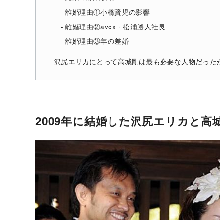
離婚理由①小橋賢児の影響
離婚理由②avex・松浦勝人社長
離婚理由③年の差婚
沢尻エリカにとって高城剛は最も必要な人物だった
2009年に結婚した沢尻エリカと高