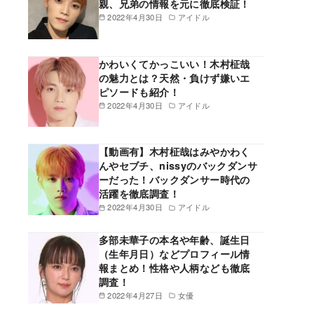
親、兄弟の情報を元に徹底検証！
2022年4月30日
アイドル
かわいくてかっこいい！木村柾哉
の魅力とは？天然・負けず嫌いエ
ピソードも紹介！
2022年4月30日
アイドル
【動画有】木村柾哉はみやかわく
んやセブチ、nissyのバックダンサ
ーだった！バックダンサー時代の
活躍を徹底調査！
2022年4月30日
アイドル
多部未華子の本名や年齢、誕生日
（生年月日）などプロフィール情
報まとめ！性格や人柄なども徹底
調査！
2022年4月27日
女優