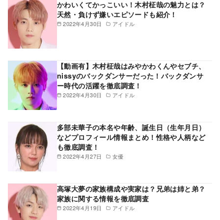
かわいくてかっこいい！木村柾哉の魅力とは？
天然・負けず嫌いエピソードも紹介！
2022年4月30日
アイドル
【動画有】木村柾哉はみやかわくんやセブチ、
nissyのバックダンサーだった！バックダンサ
ー時代の活躍を徹底調査！
2022年4月30日
アイドル
多部未華子の本名や年齢、誕生日（生年月日）
などプロフィール情報まとめ！性格や人柄など
も徹底調査！
2022年4月27日
女優
高塚大夢の家族構成や実家は？兄弟は姉と弟？
家族に関する情報を徹底調査
2022年4月19日
アイドル