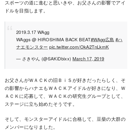
スポーツの道に進むと思いきや、お父さんの影響でアイ
ドルを目指します。
2019.3.17 WAgg
WAggs @ HIROSHIMA BACK BEAT
#WAgg広島
#ハ
ナエモンスター
pic.twitter.com/OkA2TnLkmK
— さきやん (@SAKiDbixx)
March 17, 2019
お父さんがＷＡＣＫの旧ＢｉＳが好きだったらしく、そ
の影響からハナエもＷＡＣＫアイドルが好きになり、Ｗ
ＡＣＫに応募して、ＷＡＣＫの研究生グループとして、
ステージに立ち始めたそうです。
そして、モンスターアイドルに合格して、豆柴の大群の
メンバーになりました。