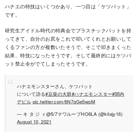
ハナエの特技はいくつかあり、一つ目は「ケツバット」
です。
研究生アイドル時代の特典会でプラスチックバットを持
ってきて、自分のお尻をこれで叩いてくれとお願いして
くるファンの方が複数いたそうで、そこで叩きまくった
結果、特技になったそうです。そして最終的にはケツバ
ット禁止令がでてしまったそうです。
ハナエモンスターさん、ケツバット
について語る
#豆柴の大群
#ハナエモンスター
#関内
デビル
pic.twitter.com/6N7qGe5wpM
— キ タ ジ ィ@5/7マワループHO6LA (@kitajy16)
August 10, 2021