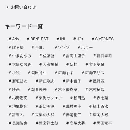
お問い合わせ
キーワード一覧
Ado
BE:FIRST
INI
JO1
SixTONES
ぼる塾
キヨ。
ゾゾゾ
ホラー
中条あやみ
佐藤健
吉高由里子
堀口恭司
大阪なおみ
天海祐希
妖怪
宮下草薙
小説
岡田将生
広瀬すず
広瀬アリス
新垣結衣
新庄剛志
新木優子
星野源
映画
朝倉未来
木下優樹菜
木村柾哉
杉野遥亮
東海オンエア
松田迅
森七菜
池亀樹音
浜辺美波
磯村勇斗
福士蒼汰
許豊凡
豆柴の大群
赤楚衛二
重岡大毅
長瀬智也
間宮祥太朗
髙塚大夢
黒田竜平