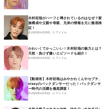
木村柾哉がハーフと噂されているのはなぜ？家
族構成や父親や母親、兄弟の情報を元に徹底検
証！
2022年4月30日
アイドル
かわいくてかっこいい！木村柾哉の魅力とは？
天然・負けず嫌いエピソードも紹介！
2022年4月30日
アイドル
【動画有】木村柾哉はみやかわくんやセブチ、
nissyのバックダンサーだった！バックダンサ
ー時代の活躍を徹底調査！
2022年4月30日
アイドル