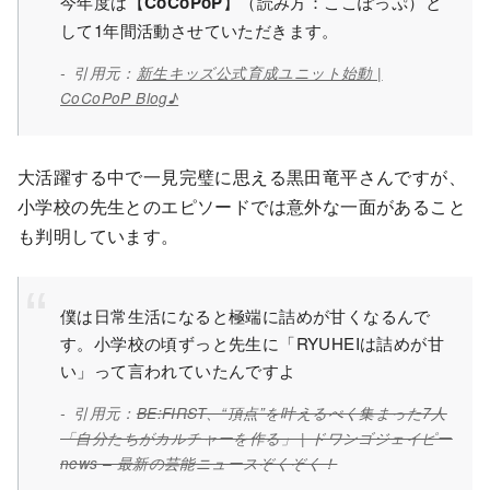
今年度は【
CoCoPoP
】（読み方：ここぽっぷ）と
して1年間活動させていただきます。
引用元：
新生キッズ公式育成ユニット始動 |
CoCoPoP Blog♪
大活躍する中で一見完璧に思える黒田竜平さんですが、
小学校の先生とのエピソードでは意外な一面があること
も判明しています。
僕は日常生活になると極端に詰めが甘くなるんで
す。小学校の頃ずっと先生に「RYUHEIは詰めが甘
い」って言われていたんですよ
引用元：
BE:FIRST、“頂点”を叶えるべく集まった7人
「自分たちがカルチャーを作る」 | ドワンゴジェイピー
news – 最新の芸能ニュースぞくぞく！