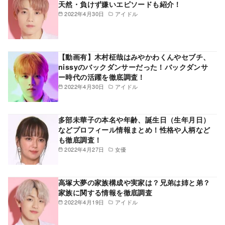
天然・負けず嫌いエピソードも紹介！
2022年4月30日
アイドル
【動画有】木村柾哉はみやかわくんやセブチ、
nissyのバックダンサーだった！バックダンサ
ー時代の活躍を徹底調査！
2022年4月30日
アイドル
多部未華子の本名や年齢、誕生日（生年月日）
などプロフィール情報まとめ！性格や人柄など
も徹底調査！
2022年4月27日
女優
高塚大夢の家族構成や実家は？兄弟は姉と弟？
家族に関する情報を徹底調査
2022年4月19日
アイドル