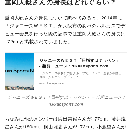
重岡大毅さんの身長はどれぐらい？
重岡大毅さんの身長について調べてみると、2014年に
「ジャニーズＷＥＳＴ」が大阪市のあべのハルカスでデ
ビュー会見を行った際の記事では重岡大毅さんの身長は
172cmと掲載されていました。
ジャニーズＷＥＳＴ「目指すはテッペン」
- 芸能ニュース : nikkansports.com
ジャニーズ事務所の新グループで、メンバー全員が関西出
身の７人組グループ「ジャニ…
www.nikkansports.com
ジャニーズＷＥＳＴ「目指すはテッペン」 – 芸能ニュース :
nikkansports.com
ちなみに他のメンバーは浜田崇裕さんが177cm、藤井流
星さんが180cm、桐山照史さんが173cm、小瀧望さんが