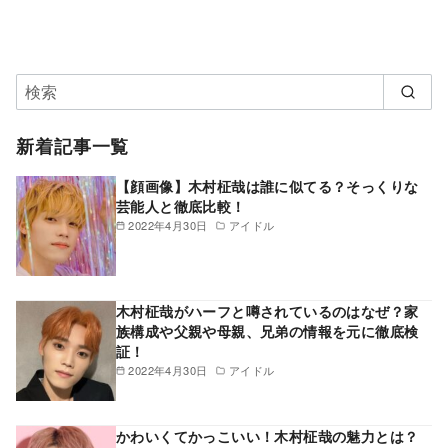
新着記事一覧
【顔画像】木村柾哉は誰に似てる？そっくりな
芸能人と徹底比較！
2022年4月30日
アイドル
木村柾哉がハーフと噂されているのはなぜ？家
族構成や父親や母親、兄弟の情報を元に徹底検
証！
2022年4月30日
アイドル
かわいくてかっこいい！木村柾哉の魅力とは？