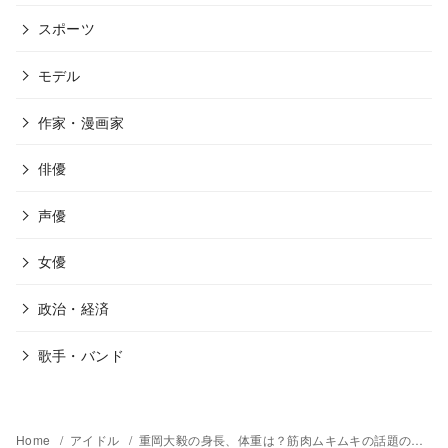
スポーツ
モデル
作家・漫画家
俳優
声優
女優
政治・経済
歌手・バンド
Home
アイドル
重岡大毅の身長、体重は？筋肉ムキムキの話題の肉体美やスタイルはどのように維持しているの？