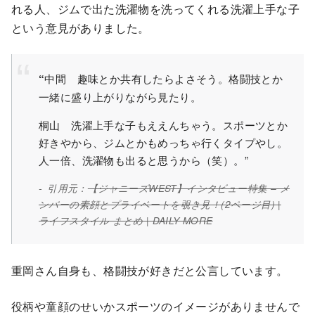
れる人、ジムで出た洗濯物を洗ってくれる洗濯上手な子
という意見がありました。
“
中間 趣味とか共有したらよさそう。格闘技とか
一緒に盛り上がりながら見たり。
桐山 洗濯上手な子もええんちゃう。スポーツとか
好きやから、ジムとかもめっちゃ行くタイプやし。
人一倍、洗濯物も出ると思うから（笑）。”
引用元：
【ジャニーズWEST】インタビュー特集 – メ
ンバーの素顔とプライベートを覗き見！(2ページ目) |
ライフスタイル まとめ | DAILY MORE
重岡さん自身も、格闘技が好きだと公言しています。
役柄や童顔のせいかスポーツのイメージがありませんで