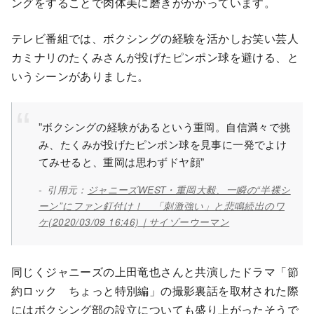
ングをすることで肉体美に磨きがかかっています。
テレビ番組では、ボクシングの経験を活かしお笑い芸人
カミナリのたくみさんが投げたピンポン球を避ける、と
いうシーンがありました。
”ボクシングの経験があるという重岡。自信満々で挑
み、たくみが投げたピンポン球を見事に一発でよけ
てみせると、重岡は思わずドヤ顔”
引用元：
ジャニーズWEST・重岡大毅、一瞬の“半裸シ
ーン”にファン釘付け！ 「刺激強い」と悲鳴続出のワ
ケ(2020/03/09 16:46)｜サイゾーウーマン
同じくジャニーズの上田竜也さんと共演したドラマ「節
約ロック ちょっと特別編」の撮影裏話を取材された際
にはボクシング部の設立についても盛り上がったそうで