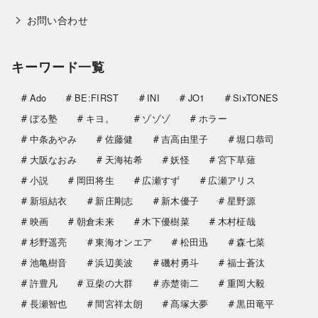
お問い合わせ
キーワード一覧
Ado
BE:FIRST
INI
JO1
SixTONES
ぼる塾
キヨ。
ゾゾゾ
ホラー
中条あやみ
佐藤健
吉高由里子
堀口恭司
大阪なおみ
天海祐希
妖怪
宮下草薙
小説
岡田将生
広瀬すず
広瀬アリス
新垣結衣
新庄剛志
新木優子
星野源
映画
朝倉未来
木下優樹菜
木村柾哉
杉野遥亮
東海オンエア
松田迅
森七菜
池亀樹音
浜辺美波
磯村勇斗
福士蒼汰
許豊凡
豆柴の大群
赤楚衛二
重岡大毅
長瀬智也
間宮祥太朗
髙塚大夢
黒田竜平