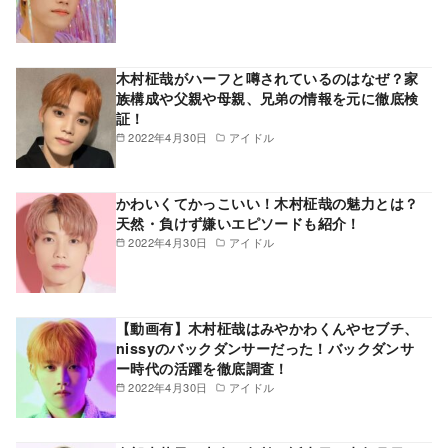
木村柾哉がハーフと噂されているのはなぜ？家
族構成や父親や母親、兄弟の情報を元に徹底検
証！
2022年4月30日
アイドル
かわいくてかっこいい！木村柾哉の魅力とは？
天然・負けず嫌いエピソードも紹介！
2022年4月30日
アイドル
【動画有】木村柾哉はみやかわくんやセブチ、
nissyのバックダンサーだった！バックダンサ
ー時代の活躍を徹底調査！
2022年4月30日
アイドル