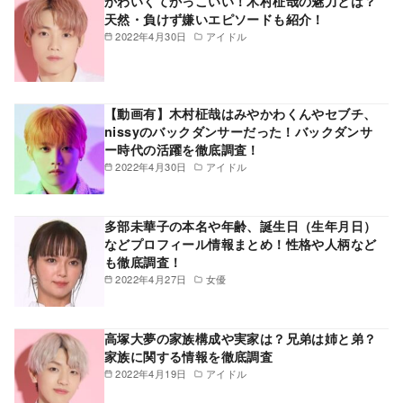
かわいくてかっこいい！木村柾哉の魅力とは？
天然・負けず嫌いエピソードも紹介！
2022年4月30日
アイドル
【動画有】木村柾哉はみやかわくんやセブチ、
nissyのバックダンサーだった！バックダンサ
ー時代の活躍を徹底調査！
2022年4月30日
アイドル
多部未華子の本名や年齢、誕生日（生年月日）
などプロフィール情報まとめ！性格や人柄など
も徹底調査！
2022年4月27日
女優
高塚大夢の家族構成や実家は？兄弟は姉と弟？
家族に関する情報を徹底調査
2022年4月19日
アイドル