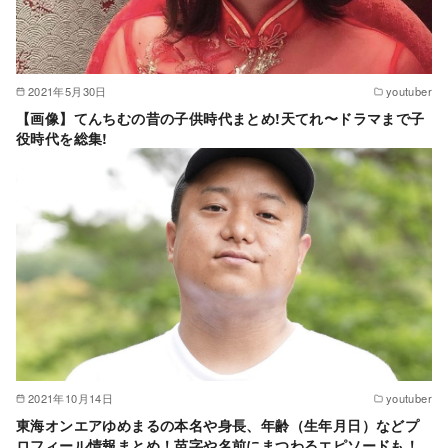
2021年5月30日
youtuber
【画像】てんちむの昔の子供時代まとめ!天てれ〜ドラマまで子
役時代を総集!
2021年10月14日
youtuber
東海オンエアゆめまるの本名や身長、年齢（生年月日）などプ
ロフィール情報まとめ！苗字や名前にまつわるエピソードも！