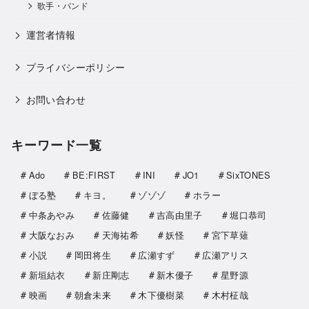
歌手・バンド
運営者情報
プライバシーポリシー
お問い合わせ
キーワード一覧
Ado
BE:FIRST
INI
JO1
SixTONES
ぼる塾
キヨ。
ゾゾゾ
ホラー
中条あやみ
佐藤健
吉高由里子
堀口恭司
大阪なおみ
天海祐希
妖怪
宮下草薙
小説
岡田将生
広瀬すず
広瀬アリス
新垣結衣
新庄剛志
新木優子
星野源
映画
朝倉未来
木下優樹菜
木村柾哉