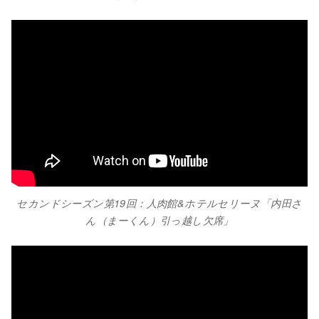
セカンドシーズン第19回：人肉館&ホテルセリーヌ「内田さ
ん（まーくん）引っ越し欠席」