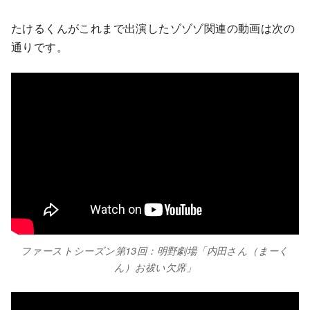
たけるくんがこれまで出演したゾゾゾ関連の動画は次の
通りです。
ファーストシーズン第13回：明野劇場「内田さん（まーく
ん）お祓い欠席」