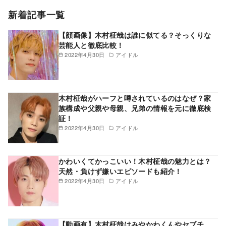
新着記事一覧
【顔画像】木村柾哉は誰に似てる？そっくりな
芸能人と徹底比較！
2022年4月30日
アイドル
木村柾哉がハーフと噂されているのはなぜ？家
族構成や父親や母親、兄弟の情報を元に徹底検
証！
2022年4月30日
アイドル
かわいくてかっこいい！木村柾哉の魅力とは？
天然・負けず嫌いエピソードも紹介！
2022年4月30日
アイドル
【動画有】木村柾哉はみやかわくんやセブチ、