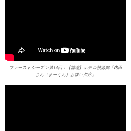
ファーストシーズン第14回：【前編】ホテル桃源郷「内田
さん（まーくん）お祓い欠席」