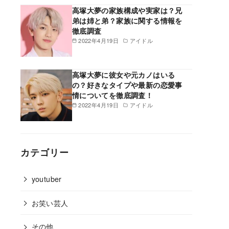
高塚大夢の家族構成や実家は？兄
弟は姉と弟？家族に関する情報を
徹底調査
2022年4月19日
アイドル
高塚大夢に彼女や元カノはいる
の？好きなタイプや最新の恋愛事
情についてを徹底調査！
2022年4月19日
アイドル
カテゴリー
youtuber
お笑い芸人
その他