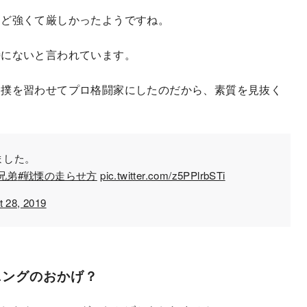
ほど強くて厳しかったようですね。
特にないと言われています。
相撲を習わせてプロ格闘家にしたのだから、素質を見抜く
しました。
兄弟
#戦慄の走らせ方
pic.twitter.com/z5PPlrbSTi
t 28, 2019
ニングのおかげ？