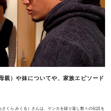
母親）や妹についてや、家族エピソード
来（あさくら みくる）さんは、ケンカを繰り返し数々の伝説を