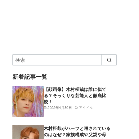
新着記事一覧
【顔画像】木村柾哉は誰に似て
る？そっくりな芸能人と徹底比
較！
2022年4月30日
アイドル
木村柾哉がハーフと噂されている
のはなぜ？家族構成や父親や母