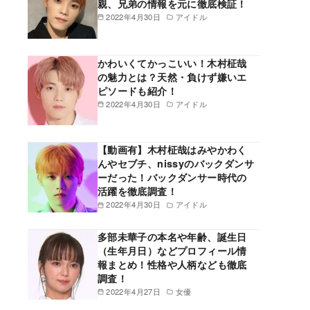
親、兄弟の情報を元に徹底検証！
2022年4月30日
アイドル
かわいくてかっこいい！木村柾哉
の魅力とは？天然・負けず嫌いエ
ピソードも紹介！
2022年4月30日
アイドル
【動画有】木村柾哉はみやかわく
んやセブチ、nissyのバックダンサ
ーだった！バックダンサー時代の
活躍を徹底調査！
2022年4月30日
アイドル
多部未華子の本名や年齢、誕生日
（生年月日）などプロフィール情
報まとめ！性格や人柄なども徹底
調査！
2022年4月27日
女優