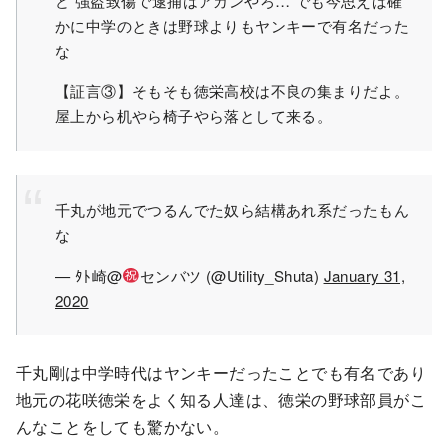
ど 強盗致傷で逮捕はアカンやろ… でも今思えば確
かに中学のときは野球よりもヤンキーで有名だった
な
【証言③】そもそも徳栄高校は不良の集まりだよ。
屋上から机やら椅子やら落として来る。
千丸が地元でつるんでた奴ら結構あれ系だったもん
な
— ﾀﾄ崎@
センバツ (@Utility_Shuta)
January 31,
2020
千丸剛は中学時代はヤンキーだったことでも有名であり
地元の花咲徳栄をよく知る人達は、徳栄の野球部員がこ
んなことをしても驚かない。