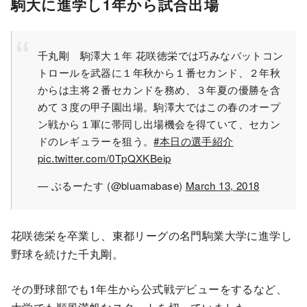
駒大に進学し1年から試合出場
千丸剛 駒澤大１年 花咲徳栄では巧みなバットコン
トロールを武器に１年秋から１番セカンド、２年秋
からは主将２番セカンドを務め、３年夏の優勝を含
めて３度の甲子園出場。駒澤大ではこの春のオープ
ン戦から１軍に帯同し出場機会を得ていて、セカン
ドのレギュラーを狙う。
#本日の選手紹介
pic.twitter.com/0TpQXKBeip
— ぶるーたす (@bluamabase)
March 13, 2018
花咲徳栄を卒業し、東都リーグの名門駒業大学に進学し
野球を続けた千丸剛。
その野球部でも1年生から公式戦デビューをするなど、