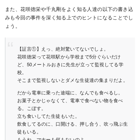
また、花咲徳栄や千丸剛をよく知る人達の以下の書き込
みも今回の事件を深く知る上でのヒントになることでし
ょう。
【証言①】えっ、絶対驚いてないでしょ。
花咲徳栄って花咲駅から学校まで5分ぐらいだけ
ど、50メートルおきに先生が立って監視してる学
校。
そこまで監視しないとダメな生徒達の集まりだよ。
だから電車に乗った途端に、なんでも食べるし。
お菓子とかじゃなくて、電車で食べない物を食べ
る。こぼす。
立ち食いしてた生徒もいた。
飲食してるのに、口開ける、押し合う、吹っ飛ぶ生
徒もいる。
もうね、マナーも何もないのよ。