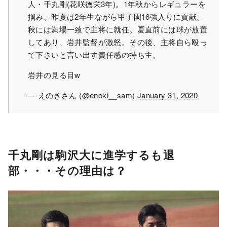
人・千丸剛(花咲徳栄3年)。1年秋からレギュラーを
掴み、昨夏は2年生ながら甲子園16強入りに貢献。
秋には満場一致で主将に就任。夏直前には球が放置
してあり、岩井監督が激怒。その後、主将自ら殴っ
て下さいと言い出す責任感の持ち主。
岩井の見る目w
— えのきさん (@enoki__sam)
January 31, 2020
千丸剛は駒沢大に進学するも退
部・・・その理由は？