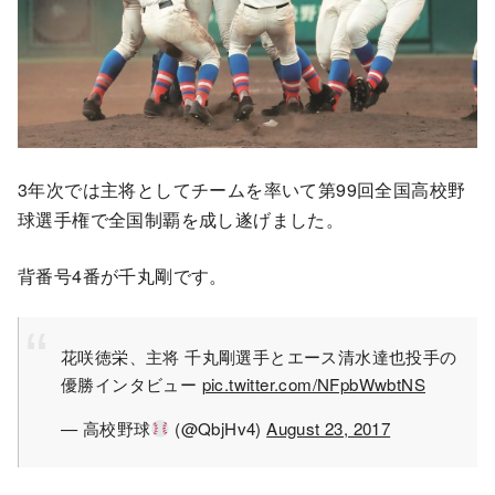
3年次では主将としてチームを率いて第99回全国高校野
球選手権で全国制覇を成し遂げました。
背番号4番が千丸剛です。
花咲徳栄、主将 千丸剛選手とエース清水達也投手の
優勝インタビュー
pic.twitter.com/NFpbWwbtNS
— 高校野球
(@QbjHv4)
August 23, 2017