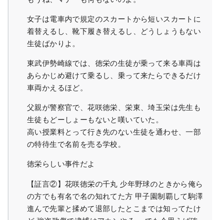
女子は電車内で規定のスカートから短いスカートに
着替えるし、靴下履き替えるし、どうしょうもない
生徒ばかりよ。
東武伊勢崎線では、徳栄の生徒が乗って来る車両は
あらかじめ避けて乗るし、乗って来たらできるだけ
車両かえるほど。
父親が警察官で、花咲徳栄、栄東、埼玉栄は先生も
生徒もどーしょーもないと嘆いていた。
高い授業料とって行き先のない生徒を通わせ、一部
の特待生で名前を売る学校。
徳栄らしい事件だよ
【証言②】花咲徳栄の千丸 少年野球のときから俺ら
の方でも有名で名の知れてた方 甲子園制覇して駒澤
進んで先輩と揉めて退部したとこまでは知ってたけ