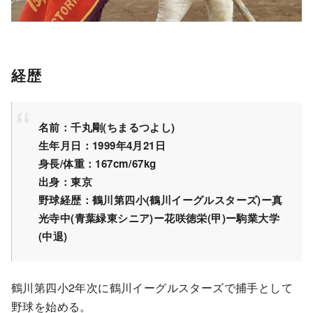
経歴
名前：千丸剛(ちまるつよし)
生年月日：1999年4月21日
身長/体重：167cm/67kg
出身：東京
野球経歴：鶴川第四小(鶴川イーグルスターズ)ー真
光寺中(青葉緑東シニア)ー花咲徳栄(甲)ー駒業大学
(中退)
鶴川第四小2年次に鶴川イーグルスターズで捕手として
野球を始める。